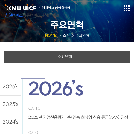
춘천캠퍼스
강릉캠퍼스
삼척캠퍼스
주요연혁
HOME
소개
주요연혁
주요연혁
2026’s
2026’s
2025’s
07. 10
2026년 기업신용평가, 9년연속 최상위 신용 등급(AAA) 달성
2024’s
07. 01