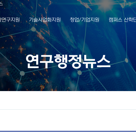
스
학연구지원
기술사업화지원
창업/기업지원
캠퍼스 산학
연구행정뉴스