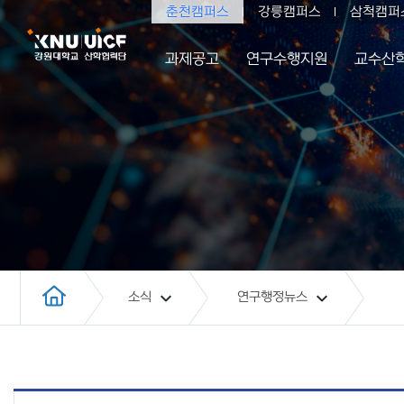
춘천캠퍼스
강릉캠퍼스
삼척캠퍼
과제공고
연구수행지원
교수산
소식
연구행정뉴스