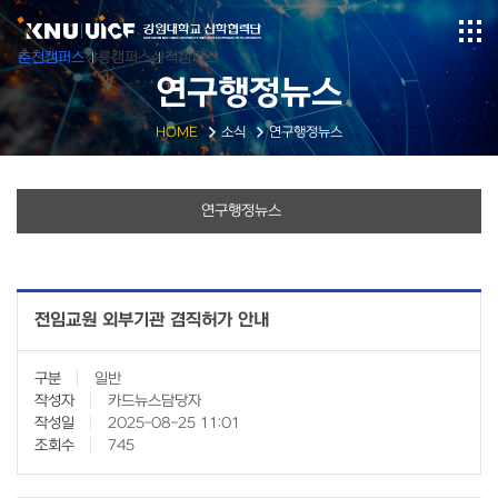
춘천캠퍼스
강릉캠퍼스
삼척캠퍼스
연구행정뉴스
HOME
소식
연구행정뉴스
연구행정뉴스
전임교원 외부기관 겸직허가 안내
구분
일반
작성자
카드뉴스담당자
작성일
2025-08-25 11:01
조회수
745